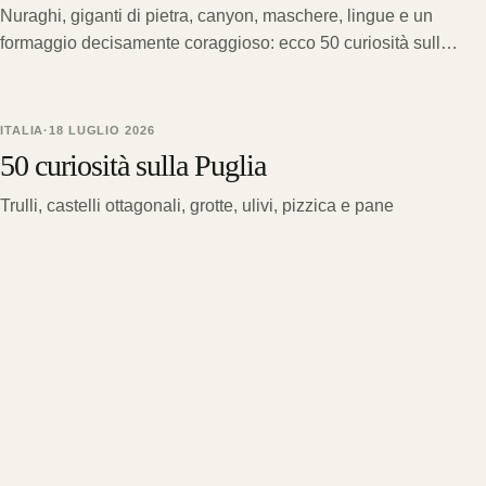
Nuraghi, giganti di pietra, canyon, maschere, lingue e un
formaggio decisamente coraggioso: ecco 50 curiosità sulla
Sardegna.
ITALIA
·
18 LUGLIO 2026
50 curiosità sulla Puglia
Trulli, castelli ottagonali, grotte, ulivi, pizzica e pane
gigantesco: attraversiamo il Tacco d’Italia con 50 curiosità
sulla Puglia.
SCEGLI UNA DIREZIONE
Perdersi, con criterio